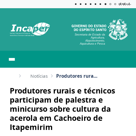
Acessibilida
Aplicar c
A=
A+
A-
Secretaria de Estado da
Agricultura,
Abastecimento,
Aquicultura e Pesca
Notícias
Produtores rurais e técnicos participam de palestra e minicurso sobre cultura da acerola em Cachoeir...
Produtores rurais e técnicos
participam de palestra e
minicurso sobre cultura da
acerola em Cachoeiro de
Itapemirim