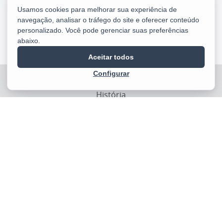
← Anteriores
Próximos →
Usamos cookies para melhorar sua experiência de
navegação, analisar o tráfego do site e oferecer conteúdo
Ver Calendário
personalizado. Você pode gerenciar suas preferências
abaixo.
Aceitar todos
Configurar
INSTITUCIONAL
História
Missão, Visão e Valores
Organograma
CONTATO
Horário de Atendimento
Agenda de Contatos
Fale Conosco