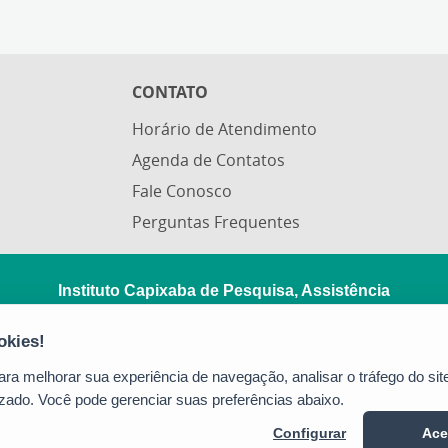
CONTATO
Horário de Atendimento
Agenda de Contatos
Fale Conosco
Perguntas Frequentes
Instituto Capixaba de Pesquisa, Assistência
Técnica e Extensão Rural
Rua Afonso Sarlo, 160 - Bento Ferreira
a melhorar sua experiência de navegação, analisar o tráfego do site
CEP: 29052-010 - Vitória / ES
zado. Você pode gerenciar suas preferências abaixo.
Tel.: (27) 3940-0210
Configurar
Ace