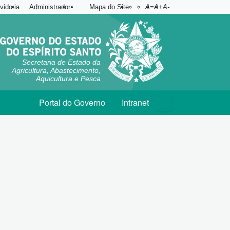
Acessibilidade
Aplicar contraste
vidoria
Administrador
Mapa do Site
A=
A+
A-
Secretaria de Estado da
Agricultura, Abastecimento,
Aquicultura e Pesca
Portal do Governo
Intranet