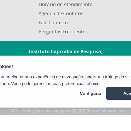
Horário de Atendimento
Agenda de Contatos
Fale Conosco
Perguntas Frequentes
Instituto Capixaba de Pesquisa,
Assistência Técnica e Extensão Rural
Rua Afonso Sarlo, 160 - Bento Ferreira
CEP: 29052-010 - Vitória / ES
a melhorar sua experiência de navegação, analisar o tráfego do site
Tel.: (27) 3940-0210
zado. Você pode gerenciar suas preferências abaixo.
Configurar
Ace
2025 – 2026 | Desenvolvido pelo
PRODEST
com Software Livre.