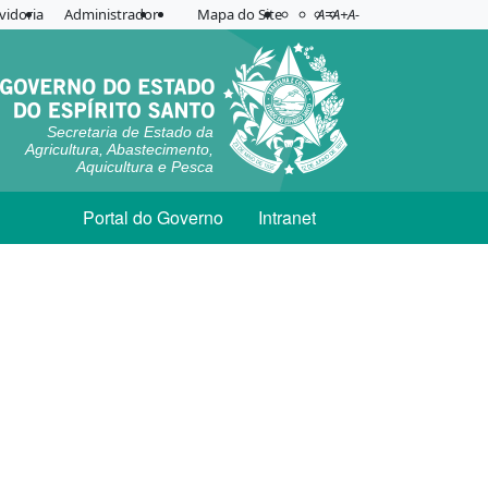
Acessibilidade
Aplicar contraste
vidoria
Administrador
Mapa do Site
A=
A+
A-
Secretaria de Estado da
Agricultura, Abastecimento,
Aquicultura e Pesca
Portal do Governo
Intranet