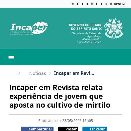
Acessibilida
Aplicar c
A=
A+
A-
Secretaria de Estado da
Agricultura,
Abastecimento,
Aquicultura e Pesca
Notícias
Incaper em Revista relata experiência de jovem que aposta no cultivo de mirtilo
Incaper em Revista relata
experiência de jovem que
aposta no cultivo de mirtilo
Publicado em: 28/05/2026 15h05
Compartilhar
Postar
Linkedin