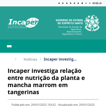
Acessibilida
Aplicar c
A=
A+
A-
Secretaria de Estado da
Agricultura,
Abastecimento,
Aquicultura e Pesca
Notícias
Incaper investiga relação entre nutrição da planta e mancha marrom em tangerinas
Incaper investiga relação
entre nutrição da planta e
mancha marrom em
tangerinas
Publicado em: 29/07/2025 15h32 - Atualizado em: 29/07/2025