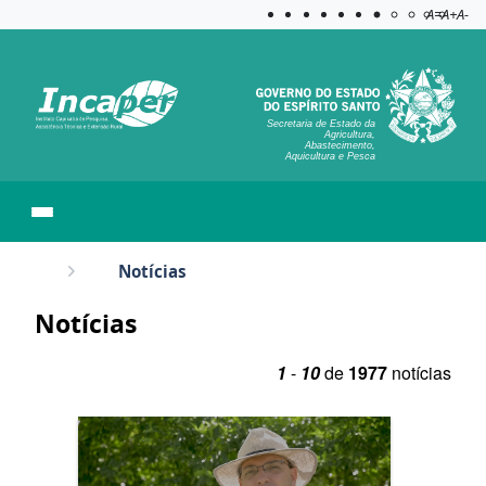
Acessibilida
Aplicar c
A=
A+
A-
Secretaria de Estado da
Agricultura,
Abastecimento,
Aquicultura e Pesca
Notícias
Notícias
1
-
10
de
1977
notícias