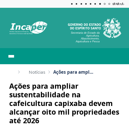
Acessibilida
Aplicar c
A=
A+
A-
Secretaria de Estado da
Agricultura,
Abastecimento,
Aquicultura e Pesca
Notícias
Ações para ampliar sustentabilidade na cafeicultura capixaba devem alcançar oito mil propriedades at...
Ações para ampliar
sustentabilidade na
cafeicultura capixaba devem
alcançar oito mil propriedades
até 2026