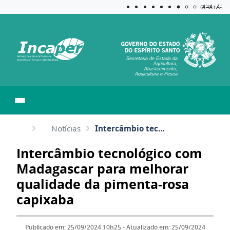
Acessibilida
Aplicar c
A=
A+
A-
Secretaria de Estado da
Agricultura,
Abastecimento,
Aquicultura e Pesca
Notícias
Intercâmbio tecnológico com Madagascar para melhorar qualidade da pimenta-rosa capixaba
Intercâmbio tecnológico com
Madagascar para melhorar
qualidade da pimenta-rosa
capixaba
Publicado em: 25/09/2024 10h25 - Atualizado em: 25/09/2024