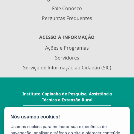
Fale Conosco
Perguntas Frequentes
ACESSO À INFORMAÇÃO
Ações e Programas
Servidores
Serviço de Informação ao Cidadão (SIC)
Instituto Capixaba de Pesquisa, Assistência
Técnica e Extensão Rural
Rua Afonso Sarlo, 160 - Bento Ferreira
CEP: 29052-010 - Vitória / ES
Tel.: (27) 3940-0210
Usamos cookies para melhorar sua experiência de
navegação, analisar o tráfego do site e oferecer conteúdo