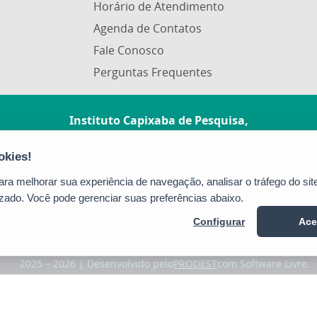
Horário de Atendimento
Agenda de Contatos
Fale Conosco
Perguntas Frequentes
Instituto Capixaba de Pesquisa,
Assistência Técnica e Extensão Rural
Rua Afonso Sarlo, 160 - Bento Ferreira
CEP: 29052-010 - Vitória / ES
a melhorar sua experiência de navegação, analisar o tráfego do site
Tel.: (27) 3940-0210
zado. Você pode gerenciar suas preferências abaixo.
Configurar
Ace
2025 – 2026 | Desenvolvido pelo
PRODEST
com Software Livre.