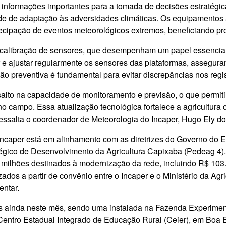
informações importantes para a tomada de decisões estratégica
de de adaptação às adversidades climáticas. Os equipamentos
tecipação de eventos meteorológicos extremos, beneficiando pro
de calibração de sensores, que desempenham um papel essencia
r e ajustar regularmente os sensores das plataformas, assegura
o preventiva é fundamental para evitar discrepâncias nos regis
lto na capacidade de monitoramento e previsão, o que permitir
no campo. Essa atualização tecnológica fortalece a agricultur
 ressalta o coordenador de Meteorologia do Incaper, Hugo Ely 
ncaper está em alinhamento com as diretrizes do Governo do Est
ratégico de Desenvolvimento da Agricultura Capixaba (Pedeag 4)
5 milhões destinados à modernização da rede, incluindo R$ 103
lizados a partir de convênio entre o Incaper e o Ministério da A
entar.
s ainda neste mês, sendo uma instalada na Fazenda Experimen
 Centro Estadual Integrado de Educação Rural (Ceier), em Boa 