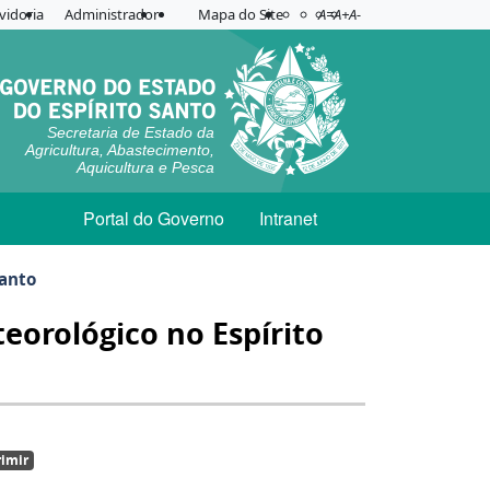
Acessibilidade
Aplicar contraste
vidoria
Administrador
Mapa do Site
A=
A+
A-
Secretaria de Estado da
Agricultura, Abastecimento,
Aquicultura e Pesca
Portal do Governo
Intranet
Santo
orológico no Espírito
imir