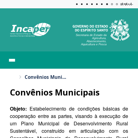
Acessibilida
Aplicar c
A=
A+
A-
Secretaria de Estado da
Agricultura,
Abastecimento,
Aquicultura e Pesca
Convênios Municipais
Convênios Municipais
Objeto:
Estabelecimento de condições básicas de
cooperação entre as partes, visando à execução de
um Plano Municipal de Desenvolvimento Rural
Sustentável, construído em articulação com os