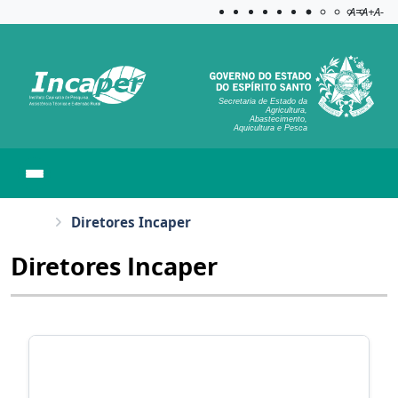
Acessibilida
Aplicar c
A=
A+
A-
Secretaria de Estado da
Agricultura,
Abastecimento,
Aquicultura e Pesca
Diretores Incaper
Diretores Incaper