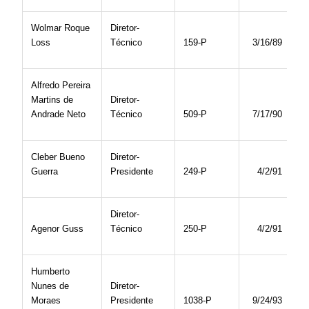
Wolmar Roque
Diretor-
Loss
Técnico
159-P
3/16/89
Alfredo Pereira
Martins de
Diretor-
Andrade Neto
Técnico
509-P
7/17/90
Cleber Bueno
Diretor-
Guerra
Presidente
249-P
4/2/91
Diretor-
Agenor Guss
Técnico
250-P
4/2/91
Humberto
Nunes de
Diretor-
Moraes
Presidente
1038-P
9/24/93