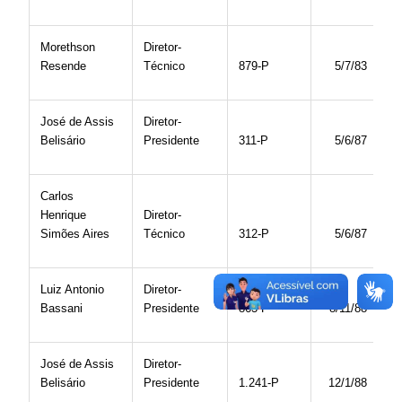
Morethson
Diretor-
Resende
Técnico
879-P
5/7/83
José de Assis
Diretor-
Belisário
Presidente
311-P
5/6/87
Carlos
Henrique
Diretor-
Simões Aires
Técnico
312-P
5/6/87
Luiz Antonio
Diretor-
Bassani
Presidente
863-P
8/11/88
José de Assis
Diretor-
Belisário
Presidente
1.241-P
12/1/88