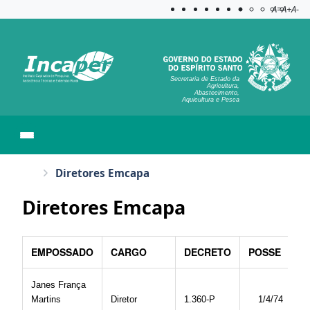
Acessibilida
Aplicar c
A=
A+
A-
Secretaria de Estado da
Agricultura,
Abastecimento,
Aquicultura e Pesca
Diretores Emcapa
Diretores Emcapa
EMPOSSADO
CARGO
DECRETO
POSSE
Janes França
Martins
Diretor
1.360-P
1/4/74