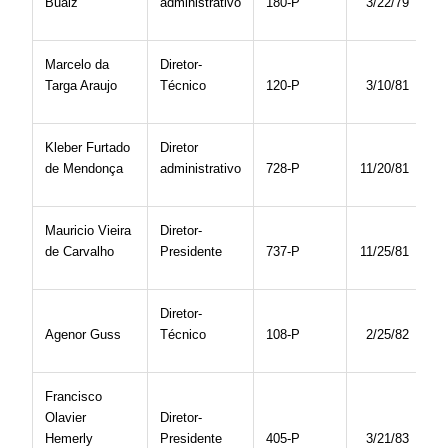
Buaiz
administrativo
180-P
3/22/79
Marcelo da
Diretor-
Targa Araujo
Técnico
120-P
3/10/81
Kleber Furtado
Diretor
de Mendonça
administrativo
728-P
11/20/81
Mauricio Vieira
Diretor-
de Carvalho
Presidente
737-P
11/25/81
Diretor-
Agenor Guss
Técnico
108-P
2/25/82
Francisco
Olavier
Diretor-
Hemerly
Presidente
405-P
3/21/83