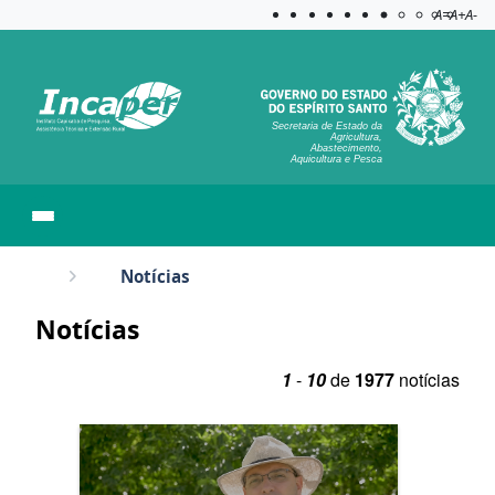
Acessibilida
Aplicar c
A=
A+
A-
Secretaria de Estado da
Agricultura,
Abastecimento,
Aquicultura e Pesca
Notícias
Notícias
1
-
10
de
1977
notícias