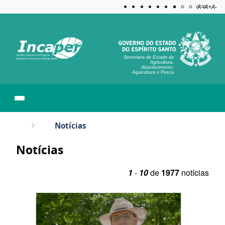
Acessibilida
Aplicar c
A=
A+
A-
Secretaria de Estado da
Agricultura,
Abastecimento,
Aquicultura e Pesca
Notícias
Notícias
1
-
10
de
1977
notícias