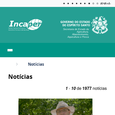
Acessibilida
Aplicar c
A=
A+
A-
Secretaria de Estado da
Agricultura,
Abastecimento,
Aquicultura e Pesca
Notícias
Notícias
1
-
10
de
1977
notícias