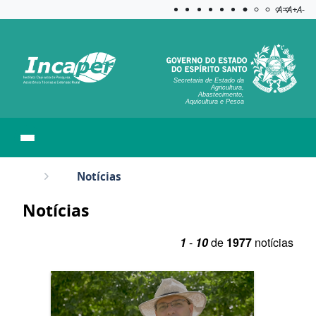
Acessibilida
Aplicar c
A=
A+
A-
Secretaria de Estado da
Agricultura,
Abastecimento,
Aquicultura e Pesca
Notícias
Notícias
1
-
10
de
1977
notícias