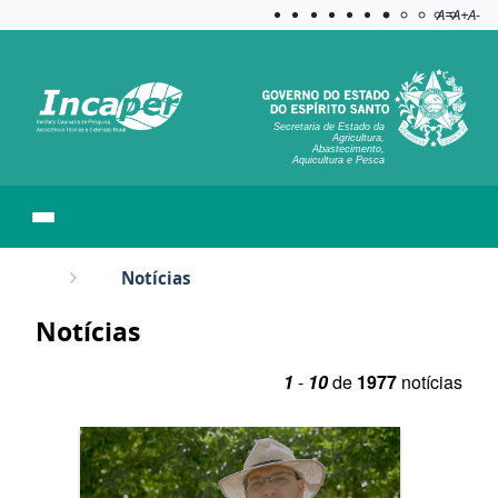
Acessibilida
Aplicar c
A=
A+
A-
Secretaria de Estado da
Agricultura,
Abastecimento,
Aquicultura e Pesca
Notícias
Notícias
1
-
10
de
1977
notícias